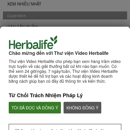
XEM NHIỀU NHẤT
Duyệt Kênh
CÁC SẢN PHẨM
KINH DOANH
Chào mừng đến với Thư viện Video Herbalife
DINH DƯỠNG & KHOA HỌC
Thư viện Video Herbalife cho phép bạn xem hàng trăm video
trực tuyến về các giải thưởng bất cứ khi nào bạn muốn. Có
thể xem 24 giờ/ngày, 7 ngày/tuần, Thư viện Video Herbalife
CHAT HLF PODCAST
được thiết kế để hỗ trợ bạn và các hoạt động kinh doanh
bằng cách giúp bạn có đầy đủ thông tin và kiến thức.
VỀ HERBALIFE
Từ Chối Trách Nhiệm Pháp Lý
THƯƠNG HIỆU & TÀI TRỢ
TÔI ĐÃ ĐỌC VÀ ĐỒNG Ý
KHÔNG ĐỒNG Ý
CÁC SỰ KIỆN HERBALIFE