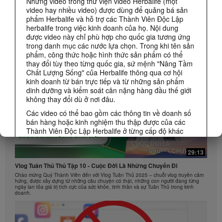
Những video trong thư viện video Herbalife (một
CÁC KHUYẾN MÃI CỦA HERBALIFE
video hay nhiều video) được dùng để quảng bá sản
phẩm Herbalife và hỗ trợ các Thành Viên Độc Lập
herbalife trong việc kinh doanh của họ. Nội dung
KINH DOANH
Xem Tất cả
được video này chỉ phù hợp cho quốc gia tương ứng
trong danh mục các nước lựa chọn. Trong khi tên sản
phẩm, công thức hoặc hình thức sản phẩm có thể
thay đổi tùy theo từng quốc gia, sứ mệnh "Nâng Tầm
Chất Lượng Sống" của Herbalife thông qua cơ hội
kinh doanh từ bán trực tiếp và từ những sản phẩm
dinh dưỡng và kiểm soát cân nặng hàng đầu thế giới
không thay đổi dù ở nơi đâu.
Các video có thể bao gồm các thông tin về doanh số
bán hàng hoặc kinh nghiệm thu thập được của các
Thành Viên Độc Lập Herbalife ở từng cấp độ khác
nhau và sống trên nhiều khu vực khác nhau. Thu
nhập được áp dụng riêng biệt đối với từng cá nhân
29:13
(hoặc ví dụ) chỉ mang tính minh họa và không phải
Vlog Tuân Thủ Thủ Tập 10 - Cuộc Đời Là Những Chuyến Đi
thu nhập trung bình, và chúng không phải con số cam
kết mà bạn sẽ nhận được. Đối với dữ liệu thu nhập
Chào mừng Quý Thành Viên đến với Vlog Tuân Thủ 2025 – chuỗi vlog truyền cảm
hứng, được xây dựng từ những câu chuyện có thật, những con người đang từng
trung bình dựa trên thành tích trong khu vực được chi
ngày lan tỏa giá trị tích cực của sức khỏe, tinh thần và sự Tuân Thủ trong kinh
trả cập nhật phù hợp với từng khu vực,vui lòng truy
doanh.
cập Herbalife.com và MyHerbalife.com.
Tương tự, những chia sẻ về việc giảm cân hiệu quả