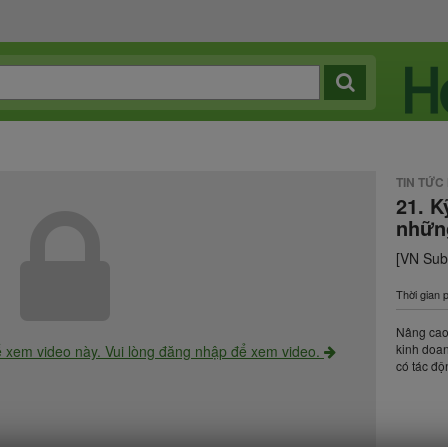
TIN TỨC
21. K
nhữn
[VN Sub]
Thời gian 
Nâng cao 
kinh doan
ể xem video này. Vui lòng đăng nhập để xem video.
có tác đ