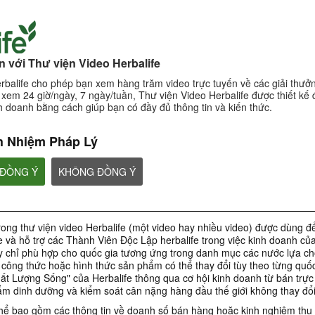
với Thư viện Video Herbalife
rbalife cho phép bạn xem hàng trăm video trực tuyến về các giải thưởn
xem 24 giờ/ngày, 7 ngày/tuần, Thư viện Video Herbalife được thiết kế 
KINH DOANH
h doanh bằng cách giúp bạn có đầy đủ thông tin và kiến thức.
h Nhiệm Pháp Lý
 ĐỒNG Ý
KHÔNG ĐỒNG Ý
3:02
29:13
Cẩn trọng với Kênh bán
Cấm bán sản phẩ
Vlog Tuân Thủ Thủ Tập 10 -
hàng không cho phép
trang bán hàng t
Cuộc Đời Là Những Chuyến
(Dành cho Khách Hàng)
Đi
Video huấn luyện Qu
Động
ong thư viện video Herbalife (một video hay nhiều video) được dùng 
Cẩn trọng với Kênh bán hàng
Chào mừng Quý Thành Viên đến
không cho phép (Dành cho
với Vlog Tuân Thủ 2025 – chuỗi
 và hỗ trợ các Thành Viên Độc Lập herbalife trong việc kinh doanh củ
Khách Hàng)
vlog truyền cảm hứng, được xây
y chỉ phù hợp cho quốc gia tương ứng trong danh mục các nước lựa ch
dựng từ những câu chuyện có
thật, những con người đang từng
công thức hoặc hình thức sản phẩm có thể thay đổi tùy theo từng quố
ngày lan tỏa giá trị tích cực của
 Lượng Sống" của Herbalife thông qua cơ hội kinh doanh từ bán trực 
sức khỏe, tinh thần và sự Tuân
Thủ trong kinh doanh.
m dinh dưỡng và kiểm soát cân nặng hàng đầu thế giới không thay đổi
thể bao gồm các thông tin về doanh số bán hàng hoặc kinh nghiệm thu