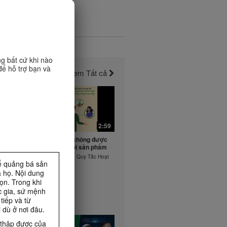
g bất cứ khi nào
để hỗ trợ bạn và
Xem Tất cả
2:57
2:59
m trên
Các địa điểm không được
rực tuyến
phép phân phối sản phẩm
y Tắc Hoạt
Video huấn luyện Quy Tắc Hoạt
để quảng bá sản
Động
a họ. Nội dung
ọn. Trong khi
c gia, sứ mệnh
tiếp và từ
 dù ở nơi đâu.
 thập được của