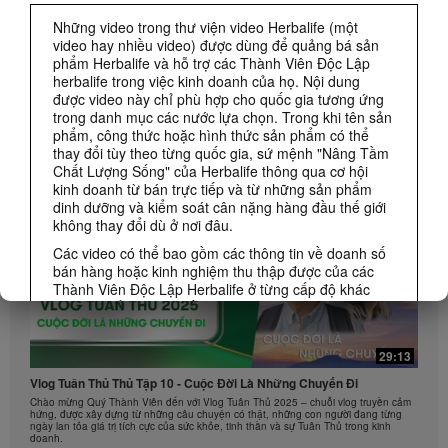
CÁC SỰ KIỆN HERBALIFE
Những video trong thư viện video Herbalife (một
video hay nhiều video) được dùng để quảng bá sản
phẩm Herbalife và hỗ trợ các Thành Viên Độc Lập
CÁC KHUYẾN MÃI CỦA HERBALIFE
herbalife trong việc kinh doanh của họ. Nội dung
được video này chỉ phù hợp cho quốc gia tương ứng
trong danh mục các nước lựa chọn. Trong khi tên sản
KINH DOANH
Xem Tất cả
phẩm, công thức hoặc hình thức sản phẩm có thể
thay đổi tùy theo từng quốc gia, sứ mệnh "Nâng Tầm
Chất Lượng Sống" của Herbalife thông qua cơ hội
kinh doanh từ bán trực tiếp và từ những sản phẩm
dinh dưỡng và kiểm soát cân nặng hàng đầu thế giới
không thay đổi dù ở nơi đâu.
Các video có thể bao gồm các thông tin về doanh số
bán hàng hoặc kinh nghiệm thu thập được của các
Thành Viên Độc Lập Herbalife ở từng cấp độ khác
nhau và sống trên nhiều khu vực khác nhau. Thu
nhập được áp dụng riêng biệt đối với từng cá nhân
(hoặc ví dụ) chỉ mang tính minh họa và không phải
29:13
thu nhập trung bình, và chúng không phải con số cam
kết mà bạn sẽ nhận được. Đối với dữ liệu thu nhập
Vlog Tuân Thủ Thủ Tập 10 - Cuộc Đời Là Những Chuyến Đi
trung bình dựa trên thành tích trong khu vực được chi
Chào mừng Quý Thành Viên đến với Vlog Tuân Thủ 2025 – chuỗi vlog truyền cảm
trả cập nhật phù hợp với từng khu vực,vui lòng truy
hứng, được xây dựng từ những câu chuyện có thật, những con người đang từng
ngày lan tỏa giá trị tích cực của sức khỏe, tinh thần và sự Tuân Thủ trong kinh
cập Herbalife.com và MyHerbalife.com.
doanh.