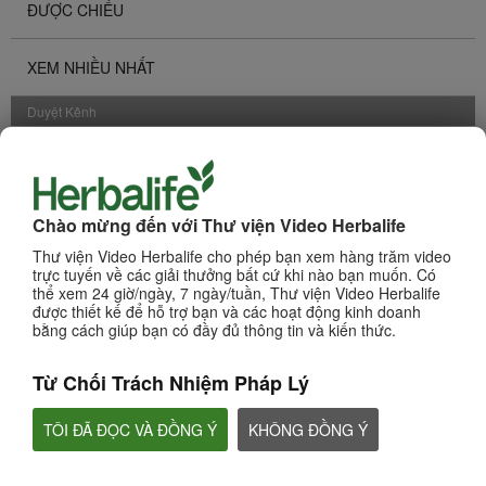
ĐƯỢC CHIẾU
XEM NHIỀU NHẤT
Duyệt Kênh
CÁC SẢN PHẨM
KINH DOANH
Chào mừng đến với Thư viện Video Herbalife
Thư viện Video Herbalife cho phép bạn xem hàng trăm video
DINH DƯỠNG & KHOA HỌC
trực tuyến về các giải thưởng bất cứ khi nào bạn muốn. Có
thể xem 24 giờ/ngày, 7 ngày/tuần, Thư viện Video Herbalife
được thiết kế để hỗ trợ bạn và các hoạt động kinh doanh
CHAT HLF PODCAST
bằng cách giúp bạn có đầy đủ thông tin và kiến thức.
Từ Chối Trách Nhiệm Pháp Lý
VỀ HERBALIFE
TÔI ĐÃ ĐỌC VÀ ĐỒNG Ý
KHÔNG ĐỒNG Ý
THƯƠNG HIỆU & TÀI TRỢ