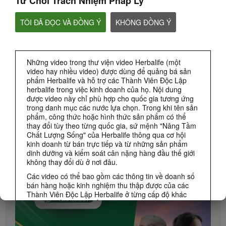
Từ Chối Trách Nhiệm Pháp Lý
TÔI ĐÃ ĐỌC VÀ ĐỒNG Ý
KHÔNG ĐỒNG Ý
CHAT HLF PODCAST
VỀ HERBALIFE
Những video trong thư viện video Herbalife (một
video hay nhiều video) được dùng để quảng bá sản
THƯƠNG HIỆU & TÀI TRỢ
phẩm Herbalife và hỗ trợ các Thành Viên Độc Lập
herbalife trong việc kinh doanh của họ. Nội dung
được video này chỉ phù hợp cho quốc gia tương ứng
CÁC SỰ KIỆN HERBALIFE
trong danh mục các nước lựa chọn. Trong khi tên sản
phẩm, công thức hoặc hình thức sản phẩm có thể
thay đổi tùy theo từng quốc gia, sứ mệnh "Nâng Tầm
CÁC KHUYẾN MÃI CỦA HERBALIFE
Chất Lượng Sống" của Herbalife thông qua cơ hội
kinh doanh từ bán trực tiếp và từ những sản phẩm
dinh dưỡng và kiểm soát cân nặng hàng đầu thế giới
KINH DOANH
Xem Tất cả
không thay đổi dù ở nơi đâu.
Các video có thể bao gồm các thông tin về doanh số
bán hàng hoặc kinh nghiệm thu thập được của các
Thành Viên Độc Lập Herbalife ở từng cấp độ khác
nhau và sống trên nhiều khu vực khác nhau. Thu
nhập được áp dụng riêng biệt đối với từng cá nhân
(hoặc ví dụ) chỉ mang tính minh họa và không phải