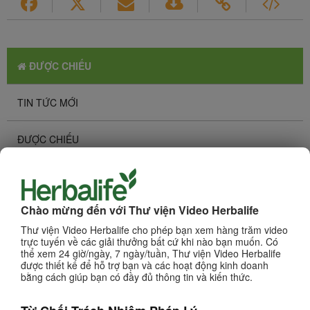
ĐƯỢC CHIẾU
TIN TỨC MỚI
ĐƯỢC CHIẾU
XEM NHIỀU NHẤT
Duyệt Kênh
Chào mừng đến với Thư viện Video Herbalife
Thư viện Video Herbalife cho phép bạn xem hàng trăm video
CÁC SẢN PHẨM
trực tuyến về các giải thưởng bất cứ khi nào bạn muốn. Có
thể xem 24 giờ/ngày, 7 ngày/tuần, Thư viện Video Herbalife
được thiết kế để hỗ trợ bạn và các hoạt động kinh doanh
KINH DOANH
bằng cách giúp bạn có đầy đủ thông tin và kiến thức.
DINH DƯỠNG & KHOA HỌC