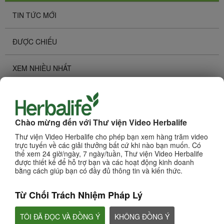
TIN TỨC MỚI
ĐƯỢC CHIẾU
XEM NHIỀU NHẤT
Duyệt Kênh
CÁC SẢN PHẨM
Chào mừng đến với Thư viện Video Herbalife
KINH DOANH
Thư viện Video Herbalife cho phép bạn xem hàng trăm video
trực tuyến về các giải thưởng bất cứ khi nào bạn muốn. Có
thể xem 24 giờ/ngày, 7 ngày/tuần, Thư viện Video Herbalife
DINH DƯỠNG & KHOA HỌC
được thiết kế để hỗ trợ bạn và các hoạt động kinh doanh
bằng cách giúp bạn có đầy đủ thông tin và kiến thức.
CHAT HLF PODCAST
Từ Chối Trách Nhiệm Pháp Lý
VỀ HERBALIFE
TÔI ĐÃ ĐỌC VÀ ĐỒNG Ý
KHÔNG ĐỒNG Ý