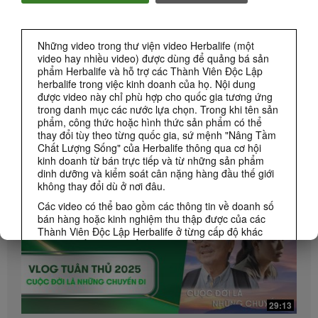
THƯƠNG HIỆU & TÀI TRỢ
Những video trong thư viện video Herbalife (một
video hay nhiều video) được dùng để quảng bá sản
CÁC SỰ KIỆN HERBALIFE
phẩm Herbalife và hỗ trợ các Thành Viên Độc Lập
herbalife trong việc kinh doanh của họ. Nội dung
được video này chỉ phù hợp cho quốc gia tương ứng
CÁC KHUYẾN MÃI CỦA HERBALIFE
trong danh mục các nước lựa chọn. Trong khi tên sản
phẩm, công thức hoặc hình thức sản phẩm có thể
thay đổi tùy theo từng quốc gia, sứ mệnh "Nâng Tầm
KINH DOANH
Xem Tất cả
Chất Lượng Sống" của Herbalife thông qua cơ hội
kinh doanh từ bán trực tiếp và từ những sản phẩm
dinh dưỡng và kiểm soát cân nặng hàng đầu thế giới
không thay đổi dù ở nơi đâu.
Các video có thể bao gồm các thông tin về doanh số
bán hàng hoặc kinh nghiệm thu thập được của các
Thành Viên Độc Lập Herbalife ở từng cấp độ khác
nhau và sống trên nhiều khu vực khác nhau. Thu
nhập được áp dụng riêng biệt đối với từng cá nhân
(hoặc ví dụ) chỉ mang tính minh họa và không phải
thu nhập trung bình, và chúng không phải con số cam
kết mà bạn sẽ nhận được. Đối với dữ liệu thu nhập
29:13
trung bình dựa trên thành tích trong khu vực được chi