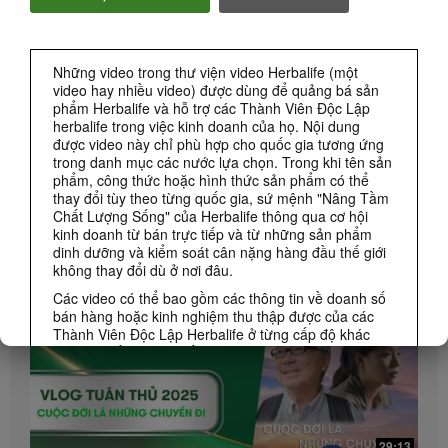
THƯƠNG HIỆU & TÀI TRỢ
Những video trong thư viện video Herbalife (một
video hay nhiều video) được dùng để quảng bá sản
CÁC SỰ KIỆN HERBALIFE
phẩm Herbalife và hỗ trợ các Thành Viên Độc Lập
herbalife trong việc kinh doanh của họ. Nội dung
được video này chỉ phù hợp cho quốc gia tương ứng
CÁC KHUYẾN MÃI CỦA HERBALIFE
trong danh mục các nước lựa chọn. Trong khi tên sản
phẩm, công thức hoặc hình thức sản phẩm có thể
thay đổi tùy theo từng quốc gia, sứ mệnh "Nâng Tầm
KINH DOANH
Xem Tất cả
Chất Lượng Sống" của Herbalife thông qua cơ hội
kinh doanh từ bán trực tiếp và từ những sản phẩm
dinh dưỡng và kiểm soát cân nặng hàng đầu thế giới
không thay đổi dù ở nơi đâu.
Các video có thể bao gồm các thông tin về doanh số
bán hàng hoặc kinh nghiệm thu thập được của các
Thành Viên Độc Lập Herbalife ở từng cấp độ khác
nhau và sống trên nhiều khu vực khác nhau. Thu
nhập được áp dụng riêng biệt đối với từng cá nhân
(hoặc ví dụ) chỉ mang tính minh họa và không phải
thu nhập trung bình, và chúng không phải con số cam
kết mà bạn sẽ nhận được. Đối với dữ liệu thu nhập
trung bình dựa trên thành tích trong khu vực được chi
29:13