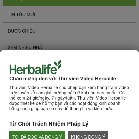
TIN TỨC MỚI
ĐƯỢC CHIẾU
XEM NHIỀU NHẤT
Duyệt Kênh
CÁC SẢN PHẨM
Chào mừng đến với Thư viện Video Herbalife
Thư viện Video Herbalife cho phép bạn xem hàng trăm video
KINH DOANH
trực tuyến về các giải thưởng bất cứ khi nào bạn muốn. Có
thể xem 24 giờ/ngày, 7 ngày/tuần, Thư viện Video Herbalife
được thiết kế để hỗ trợ bạn và các hoạt động kinh doanh
DINH DƯỠNG & KHOA HỌC
bằng cách giúp bạn có đầy đủ thông tin và kiến thức.
CHAT HLF PODCAST
Từ Chối Trách Nhiệm Pháp Lý
TÔI ĐÃ ĐỌC VÀ ĐỒNG Ý
KHÔNG ĐỒNG Ý
VỀ HERBALIFE