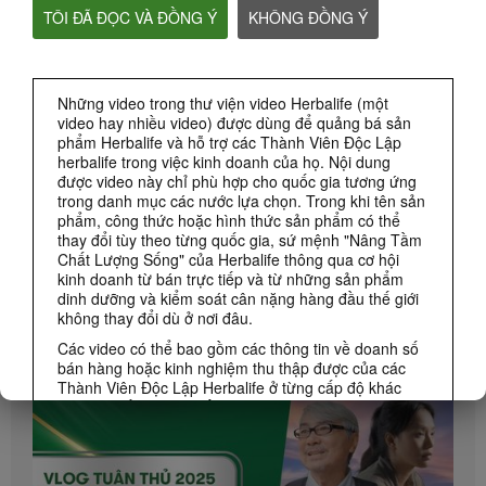
TÔI ĐÃ ĐỌC VÀ ĐỒNG Ý
KHÔNG ĐỒNG Ý
VỀ HERBALIFE
Những video trong thư viện video Herbalife (một
THƯƠNG HIỆU & TÀI TRỢ
video hay nhiều video) được dùng để quảng bá sản
phẩm Herbalife và hỗ trợ các Thành Viên Độc Lập
CÁC SỰ KIỆN HERBALIFE
herbalife trong việc kinh doanh của họ. Nội dung
được video này chỉ phù hợp cho quốc gia tương ứng
trong danh mục các nước lựa chọn. Trong khi tên sản
CÁC KHUYẾN MÃI CỦA HERBALIFE
phẩm, công thức hoặc hình thức sản phẩm có thể
thay đổi tùy theo từng quốc gia, sứ mệnh "Nâng Tầm
Chất Lượng Sống" của Herbalife thông qua cơ hội
KINH DOANH
kinh doanh từ bán trực tiếp và từ những sản phẩm
Xem Tất cả
dinh dưỡng và kiểm soát cân nặng hàng đầu thế giới
không thay đổi dù ở nơi đâu.
Các video có thể bao gồm các thông tin về doanh số
bán hàng hoặc kinh nghiệm thu thập được của các
Thành Viên Độc Lập Herbalife ở từng cấp độ khác
nhau và sống trên nhiều khu vực khác nhau. Thu
nhập được áp dụng riêng biệt đối với từng cá nhân
(hoặc ví dụ) chỉ mang tính minh họa và không phải
thu nhập trung bình, và chúng không phải con số cam
kết mà bạn sẽ nhận được. Đối với dữ liệu thu nhập