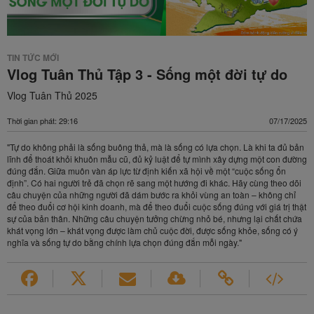
TIN TỨC MỚI
Vlog Tuân Thủ Tập 3 - Sống một đời tự do
Vlog Tuân Thủ 2025
Thời gian phát: 29:16
07/17/2025
"Tự do không phải là sống buông thả, mà là sống có lựa chọn. Là khi ta đủ bản
lĩnh để thoát khỏi khuôn mẫu cũ, đủ kỷ luật để tự mình xây dựng một con đường
đúng đắn. Giữa muôn vàn áp lực từ định kiến xã hội về một “cuộc sống ổn
định”. Có hai người trẻ đã chọn rẽ sang một hướng đi khác. Hãy cùng theo dõi
câu chuyện của những người đã dám bước ra khỏi vùng an toàn – không chỉ
để theo đuổi cơ hội kinh doanh, mà để theo đuổi cuộc sống đúng với giá trị thật
sự của bản thân. Những câu chuyện tưởng chừng nhỏ bé, nhưng lại chất chứa
khát vọng lớn – khát vọng được làm chủ cuộc đời, được sống khỏe, sống có ý
nghĩa và sống tự do bằng chính lựa chọn đúng đắn mỗi ngày."