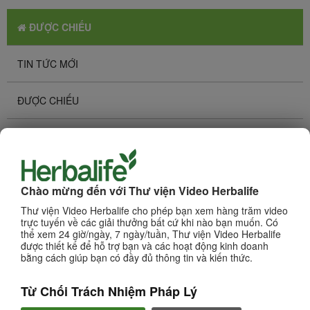
ĐƯỢC CHIẾU
TIN TỨC MỚI
ĐƯỢC CHIẾU
XEM NHIỀU NHẤT
Duyệt Kênh
Chào mừng đến với Thư viện Video Herbalife
CÁC SẢN PHẨM
Thư viện Video Herbalife cho phép bạn xem hàng trăm video
trực tuyến về các giải thưởng bất cứ khi nào bạn muốn. Có
KINH DOANH
thể xem 24 giờ/ngày, 7 ngày/tuần, Thư viện Video Herbalife
được thiết kế để hỗ trợ bạn và các hoạt động kinh doanh
bằng cách giúp bạn có đầy đủ thông tin và kiến thức.
DINH DƯỠNG & KHOA HỌC
Từ Chối Trách Nhiệm Pháp Lý
CHAT HLF PODCAST